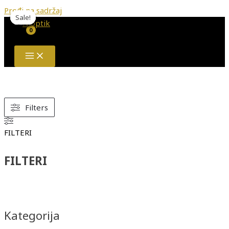
Pređi na sadržaj
Sale!
Sale!
Sale!
Sale!
Sale!
Sale!
Sale!
Filters
FILTERI
FILTERI
Kategorija