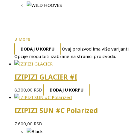
3 More
Ovaj proizvod ima više varijanti.
DODAJ U KORPU
Opcije mogu biti izabrane na stranici proizvoda.
IZIPIZI GLACIER #I
8.300,00
RSD
DODAJ U KORPU
IZIPIZI SUN #C Polarized
7.600,00
RSD