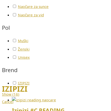
Naočare za sunce
Naočare za vid
Pol
Muški
Ženski
Unisex
Brend
IZIPIZI
IZIPIZI
Show
(
16
)
Cancel
Izipizi #C READING