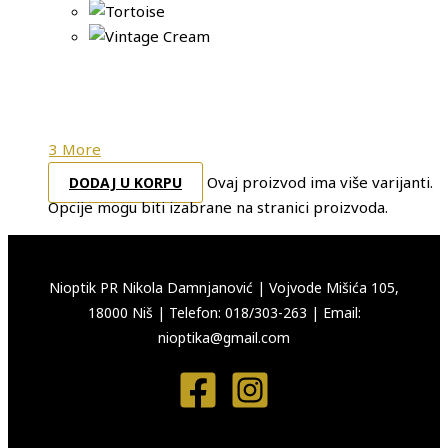
3 More
Ovaj proizvod ima više varijanti.
DODAJ U KORPU
Opcije mogu biti izabrane na stranici proizvoda.
Nioptik PR Nikola Damnjanović
|
Vojvode Mišića 105,
18000 Niš
|
Telefon: 018/303-263
|
Email:
nioptika@gmail.com