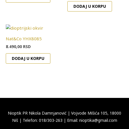
mogu
DODAJ U KORPU
biti
izabran
na
stranici
Nat&Co YHX8085
proizvod
8.490,00
RSD
DODAJ U KORPU
Nioptik PR Nikola Damnjanović
|
Vojvode Mišića 105, 18000
Niš
|
Telefon: 018/303-263
|
Email: nioptika@gmail.com