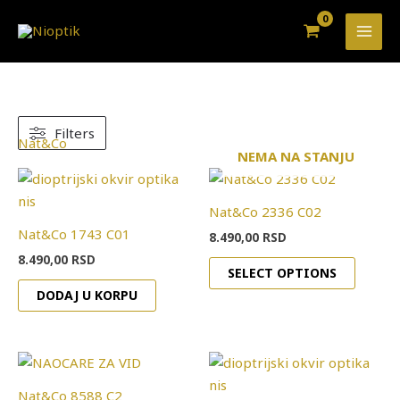
Pređi
na
sadržaj
Filters
Nat&Co
NEMA NA STANJU
Nat&Co 2336 C02
Nat&Co 1743 C01
8.490,00
RSD
8.490,00
RSD
SELECT OPTIONS
DODAJ U KORPU
Nat&Co 8588 C2