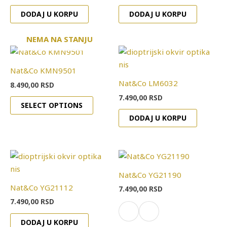
DODAJ U KORPU
DODAJ U KORPU
NEMA NA STANJU
Nat&Co KMN9501
Nat&Co LM6032
8.490,00
RSD
7.490,00
RSD
SELECT OPTIONS
DODAJ U KORPU
Ovaj
proizvo
Nat&Co YG21190
ima
Nat&Co YG21112
7.490,00
RSD
više
7.490,00
RSD
varijanti
Opcije
DODAJ U KORPU