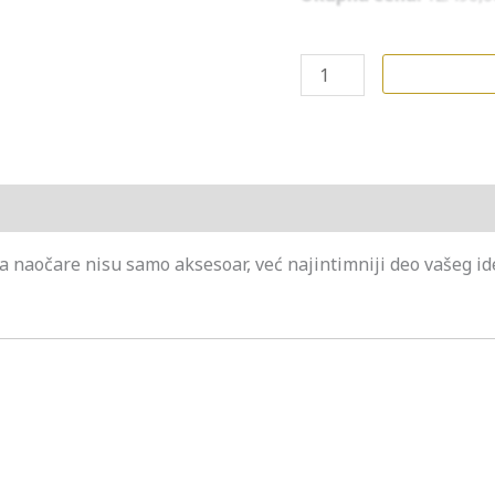
a naočare nisu samo aksesoar, već najintimniji deo vašeg iden