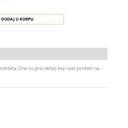
DODAJ U KORPU
titeta. One su prvi detalj koji svet primeti na