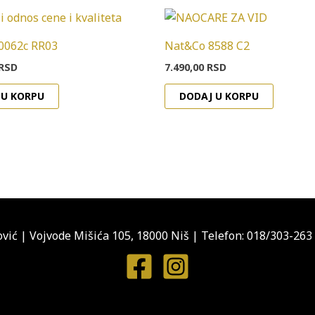
0062c RR03
Nat&Co 8588 C2
RSD
7.490,00
RSD
 U KORPU
DODAJ U KORPU
vić
|
Vojvode Mišića 105, 18000 Niš
|
Telefon: 018/303-263