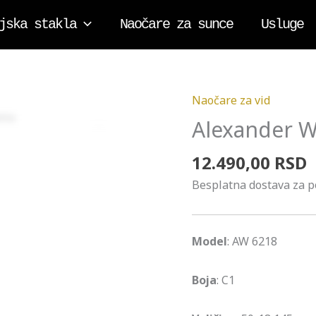
jska stakla
Naočare za sunce
Usluge
Naočare za vid
Alexander
Wintsch
Alexander W
Zoom
6218
12.490,00
RSD
količina
Besplatna dostava za 
Model
: AW 6218
Boja
: C1