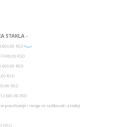
KA STAKLA -
2.600,00
RSD
n
7.600,00
RSD
6.600,00
RSD
0,00
RSD
600,00
RSD
n
12.600,00
RSD
e poručivanje i mogu se razlikovati u radnji
00
RSD