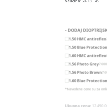
Veličina
: 50-18 145
- DODAJ DIOPTRIJS
1.50 HMC antireflex
1.50 Blue Protectio
1.60 HMC antireflex
1.56 Photo Grey
7.60
1.56 Photo Brown
7.
1.60 Blue Protectio
*Navedene cene su za onlin
Ukupna cena:
12.490,