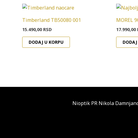
Timberland TB50080 001
MOREL 9
15.490,00
RSD
17.990,00
DODAJ U KORPU
DODAJ
Nioptik PR Nikola Damnjano