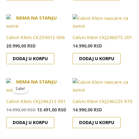
NEMA NA STANJU
Calvin Klein CK25501S 006
Calvin Klein CKJ24607S 201
20.990,00
RSD
14.990,00
RSD
DODAJ U KORPU
DODAJ U KORPU
Originalna
Trenutna
NEMA NA STANJU
cena
cena
Sale!
je
je:
bila:
13.491,00 RSD.
Calvin Klein CKJ24621S 001
Calvin Klein CKJ24622S 970
14.990,00 RSD.
14.990,00
RSD
13.491,00
RSD
14.990,00
RSD
DODAJ U KORPU
DODAJ U KORPU