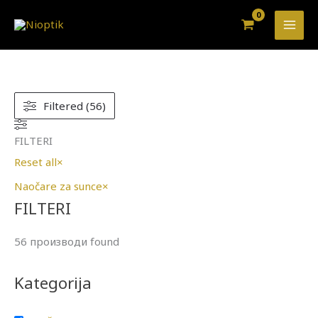
Pređi
na
sadržaj
Filtered (56)
FILTERI
Reset all
×
Naočare za sunce
×
FILTERI
56
производи found
Kategorija