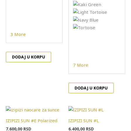
na
na
stranici
stranici
proizvoda.
proizvod
3 More
DODAJ U KORPU
7 More
DODAJ U KORPU
Ovaj
Ovaj
proizvod
proizvo
IZIPIZI SUN #E Polarized
IZIPIZI SUN #L
ima
ima
7.600,00
RSD
6.400,00
RSD