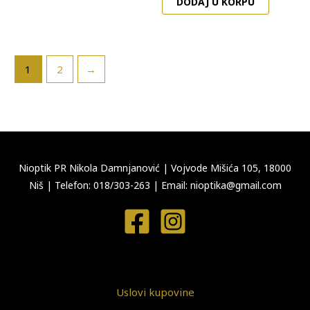
DODAJ U KORPU
1
2
→
Nioptik PR Nikola Damnjanović
|
Vojvode Mišića 105, 18000
Niš
|
Telefon: 018/303-263
|
Email: nioptika@gmail.com
Uslovi kupovine