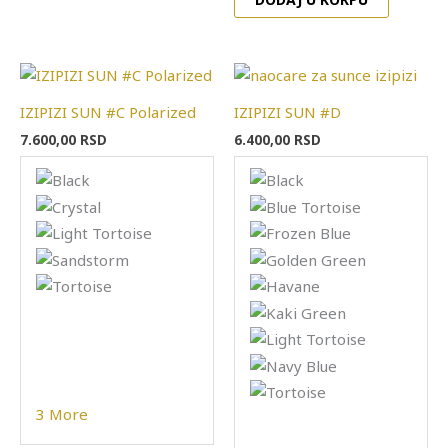
Ovaj
Ovaj
proizvod
proizvo
IZIPIZI SUN #C Polarized
IZIPIZI SUN #D
ima
ima
7.600,00
RSD
6.400,00
RSD
više
više
varijanti.
varijanti
Opcije
Opcije
mogu
mogu
biti
biti
izabrane
izabran
na
na
stranici
stranici
proizvoda.
proizvod
3 More