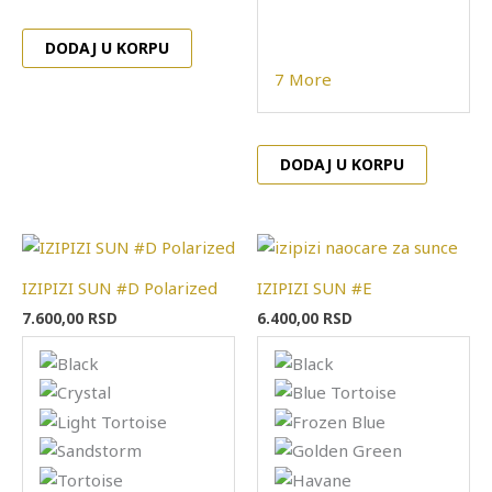
DODAJ U KORPU
7 More
DODAJ U KORPU
Ovaj
Ovaj
proizvod
proizvo
IZIPIZI SUN #D Polarized
IZIPIZI SUN #E
ima
ima
7.600,00
RSD
6.400,00
RSD
više
više
varijanti.
varijanti
Opcije
Opcije
mogu
mogu
biti
biti
izabrane
izabran