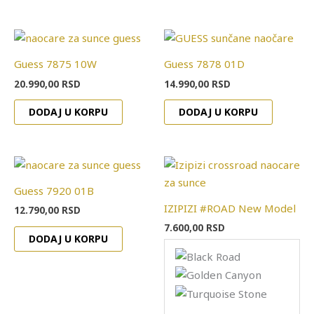
Guess 7875 10W
Guess 7878 01D
20.990,00
RSD
14.990,00
RSD
DODAJ U KORPU
DODAJ U KORPU
Ovaj
proizvo
Guess 7920 01B
ima
IZIPIZI #ROAD New Model
12.790,00
RSD
više
7.600,00
RSD
varijanti
DODAJ U KORPU
Opcije
mogu
biti
izabran