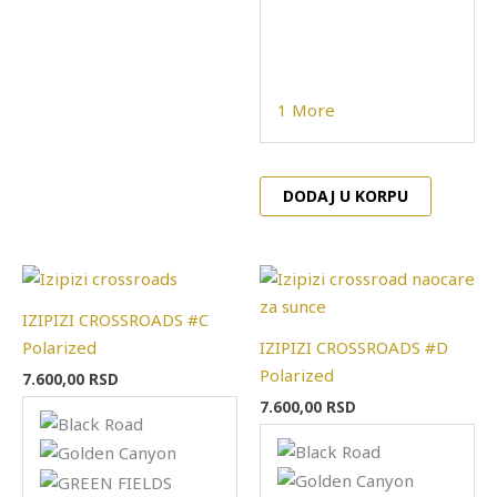
na
stranici
proizvod
1 More
DODAJ U KORPU
Ovaj
Ovaj
proizvod
proizvo
IZIPIZI CROSSROADS #C
ima
ima
Polarized
IZIPIZI CROSSROADS #D
više
više
Polarized
7.600,00
RSD
varijanti.
varijanti
7.600,00
RSD
Opcije
Opcije
mogu
mogu
biti
biti