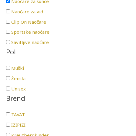
Naočare za sunce
Naočare za vid
Clip On Naočare
Sportske naočare
Savitljive naočare
Pol
Muški
Ženski
Unisex
Brend
TAVAT
IZIPIZI
Kreuzbergkinder