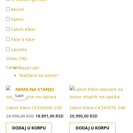
Morel
Guess
Calvin Klein
Face à Face
Lacoste
Show
(
56
)
Cancel
Reset all
×
Naočare za sunce
×
Originalna
Trenutna
NEMA NA STANJU
cena
cena
Sale!
je
je:
bila:
18.891,00 RSD.
Calvin Klein CK24504S 220
Calvin Klein CK24535S 240
20.990,00 RSD.
20.990,00
RSD
18.891,00
RSD
20.990,00
RSD
DODAJ U KORPU
DODAJ U KORPU