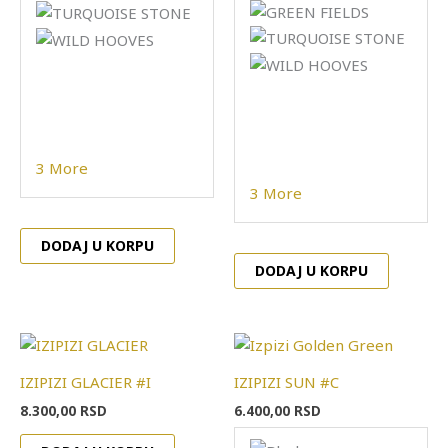
izabrane
izabran
na
na
stranici
stranici
proizvoda.
proizvod
3 More
3 More
DODAJ U KORPU
DODAJ U KORPU
Ovaj
proizvo
IZIPIZI GLACIER #I
IZIPIZI SUN #C
ima
8.300,00
RSD
6.400,00
RSD
više
varijanti