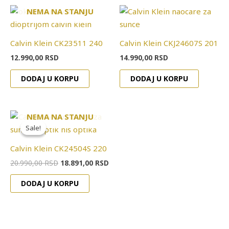
NEMA NA STANJU
Calvin Klein CK23511 240
Calvin Klein CKJ24607S 201
12.990,00
RSD
14.990,00
RSD
DODAJ U KORPU
DODAJ U KORPU
Originalna
Trenutna
NEMA NA STANJU
cena
cena
Sale!
Sale!
je
je:
bila:
18.891,00 RSD.
Calvin Klein CK24504S 220
20.990,00 RSD.
20.990,00
RSD
18.891,00
RSD
DODAJ U KORPU