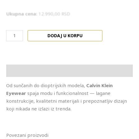
Ukupna cena:
12.990,00
RSD
DODAJ U KORPU
Opis
Od sunčanih do dioptrijskih modela,
Calvin Klein
Eyewear
spaja modu i funkcionalnost — lagane
konstrukcije, kvalitetni materijali i prepoznatljiv dizajn
koji nikada ne izlazi iz trenda.
Povezani proizvodi