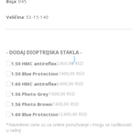
Boja
: 045
Veličina
: 53-15 140
- DODAJ DIOPTRIJSKA STAKLA -
1.50 HMC antireflex
2.600,00
RSD
1.50 Blue Protection
7.600,00
RSD
1.60 HMC antireflex
6.600,00
RSD
1.56 Photo Grey
7.600,00
RSD
1.56 Photo Brown
7.600,00
RSD
1.60 Blue Protection
12.600,00
RSD
*Navedene cene su za online poručivanje i mogu se razlikovati
u radnji