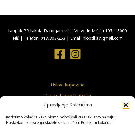
Nioptik PR Nikola Damnjanović
|
Vojvode Mišića 105, 18000
Niš
|
Telefon: 018/303-263
|
Email: nioptika@gmail.com
Uslovi kupovine
Zapisnik o reklamaciji
Upravljanje Kolačićima
Politika privatnosti
Koristimo kolačiće kako bismo poboljšali vaše iskustvo na sajtu.
Nastavkom korišćenja slažete se sa našom Politikom kolačića .
Politika kolačića