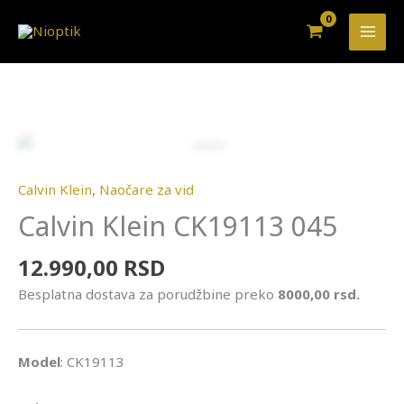
Pređi
na
sadržaj
Calvin
Klein
Zoo
CK19113
Calvin Klein
,
Naočare za vid
045
Calvin Klein CK19113 045
količina
12.990,00
RSD
Besplatna dostava za porudžbine preko
8000,00 rsd.
Model
: CK19113