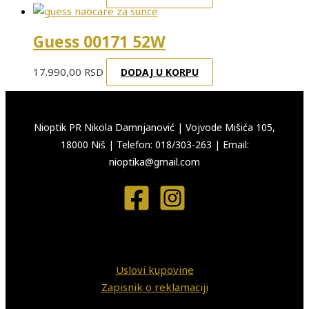
Guess 00171 52W
17.990,00
RSD
DODAJ U KORPU
Nioptik PR Nikola Damnjanović
|
Vojvode Mišića 105,
18000 Niš
|
Telefon: 018/303-263
|
Email:
nioptika@gmail.com
Uslovi kupovine
Zapisnik o reklamaciji