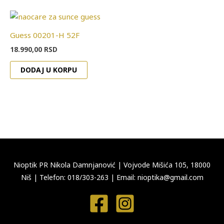
Guess 00201-H 52F
18.990,00
RSD
DODAJ U KORPU
Nioptik PR Nikola Damnjanović
|
Vojvode Mišića 105, 18000
Niš
|
Telefon: 018/303-263
|
Email: nioptika@gmail.com