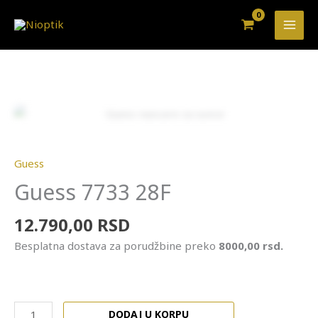
Pređi
na
sadržaj
Guess
7733
Zoo
28F
količina
Guess
Guess 7733 28F
12.790,00
RSD
Besplatna dostava za porudžbine preko
8000,00 rsd.
DODAJ U KORPU