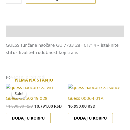
Opis
GUESS sunčane naočare GU 7733 28F 61/14 – istaknite
stil uz kvalitet i udobnost koji traje.
Povezani proizvodi
NEMA NA STANJU
Originalna
Trenutna
cena
cena
Sale!
Sale!
je
je:
Guess GU50249 028
Guess 00064 01A
bila:
10.791,00 RSD.
11.990,00 RSD.
11.990,00
RSD
10.791,00
RSD
16.990,00
RSD
DODAJ U KORPU
DODAJ U KORPU