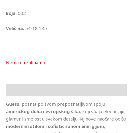
Boja:
002
Veličina:
54-18 135
Nema na zalihama
Opis
Guess,
poznat po svom prepoznatljivom spoju
američkog duha i evropskog šika
, koji spaja eleganciju,
glamur i smelost u svakom detalju. Njihove naočare odišu
modernim stilom i sofisticiranom energijom
,