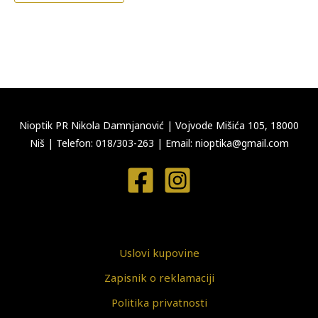
Nioptik PR Nikola Damnjanović
|
Vojvode Mišića 105, 18000
Niš
|
Telefon: 018/303-263
|
Email: nioptika@gmail.com
Uslovi kupovine
Zapisnik o reklamaciji
Politika privatnosti