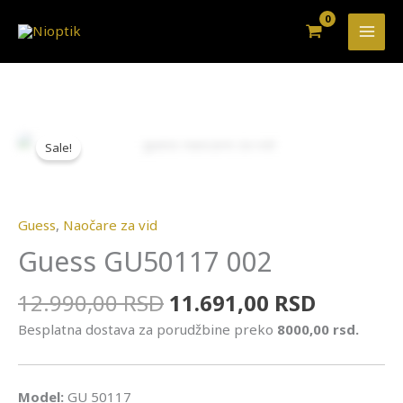
Pređi
na
sadržaj
Originalna
Trenutn
cena
cena
Sale!
Zoo
je
je:
bila:
11.691,0
12.990,00 RSD.
Guess
,
Naočare za vid
Guess GU50117 002
12.990,00
RSD
11.691,00
RSD
Besplatna dostava za porudžbine preko
8000,00 rsd.
Model:
GU 50117