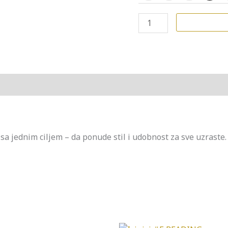
 jednim ciljem – da ponude stil i udobnost za sve uzraste. V
Originalna
Trenutna
Originalna
Tren