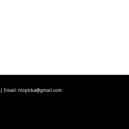
d
,00 RSD.
i.
e
da.
|
Email: nioptika@gmail.com