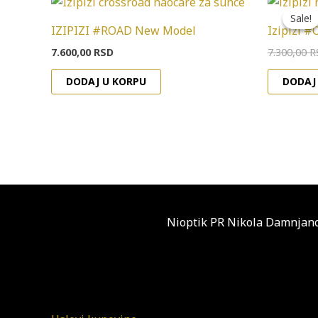
Ovaj
Sale!
Sale!
proizvod
IZIPIZI #ROAD New Model
Izipizi 
ima
7.600,00
RSD
7.300,00
R
više
varijanti.
DODAJ U KORPU
DODAJ
Opcije
mogu
biti
izabrane
na
stranici
proizvoda.
Nioptik PR Nikola Damnjano