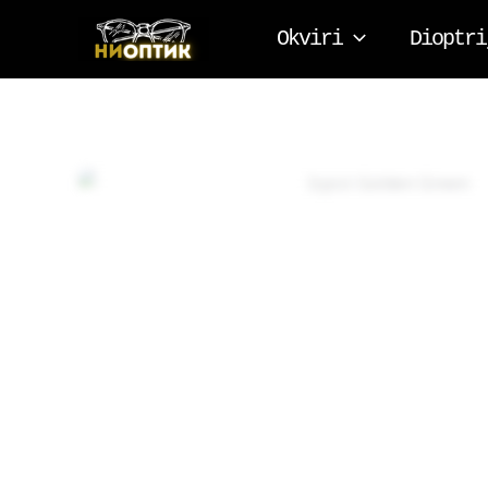
Pređi
Okviri
Dioptri
na
sadržaj