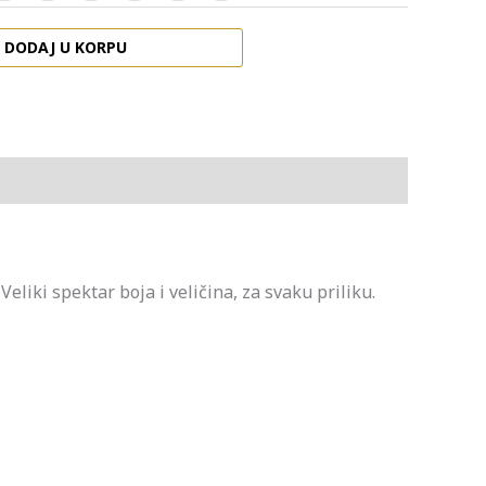
DODAJ U KORPU
eliki spektar boja i veličina, za svaku priliku.
utna