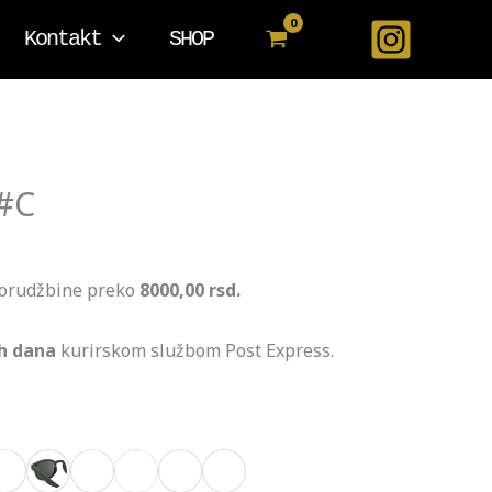
Kontakt
SHOP
 #C
porudžbine preko
8000,00 rsd.
ih dana
kurirskom službom Post Express.