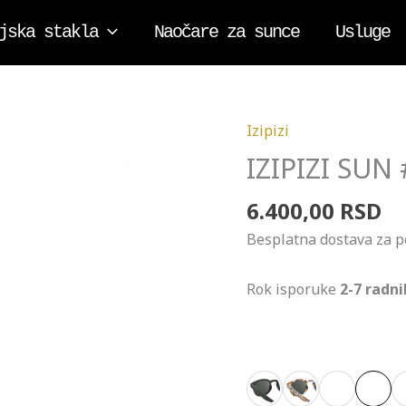
jska stakla
Naočare za sunce
Usluge
Izipizi
IZIPIZI
SUN
IZIPIZI SUN
Zoom
#C
6.400,00
RSD
količina
Besplatna dostava za 
Rok isporuke
2-7 radn