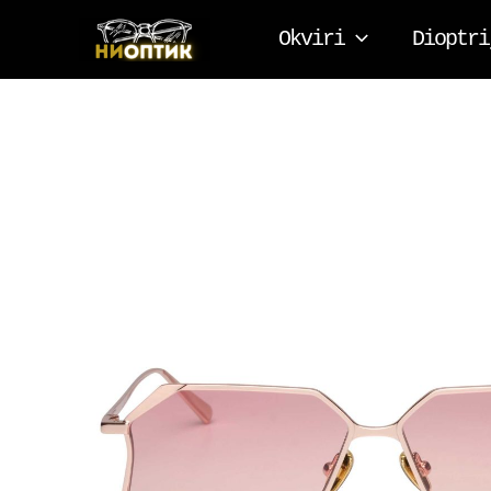
Pređi
Okviri
Dioptri
na
sadržaj