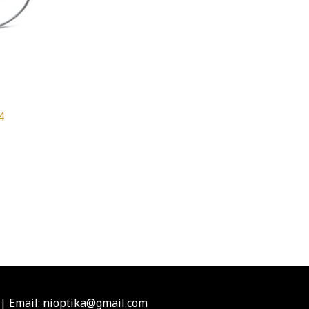
4
|
Email: nioptika@gmail.com