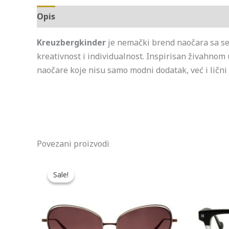
Opis
Kreuzbergkinder
je nemački brend naočara sa sed
kreativnost i individualnost. Inspirisan živahno
naočare koje nisu samo modni dodatak, već i lični
Povezani proizvodi
Originalna
Trenutna
cena
cena
Sale!
Sale!
je
je:
bila:
20.691,00 RSD.
22.990,00 RSD.