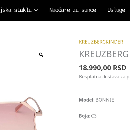
jska stakla
Naočare za sunce
Usluge
KREUZBERGKINDER
KREUZBERGKINDER
BONNIE
KREUZBERG
Zoom
C3
18.990,00
RSD
količina
Besplatna dostava za 
Model
: BONNIE
Boja
: C3