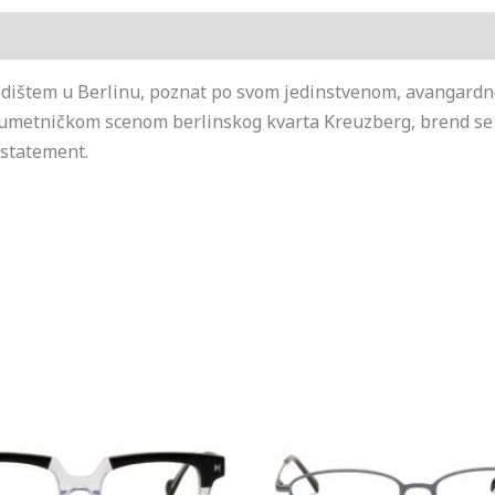
ištem u Berlinu, poznat po svom jedinstvenom, avangardnom 
m umetničkom scenom berlinskog kvarta Kreuzberg, brend se
 statement.