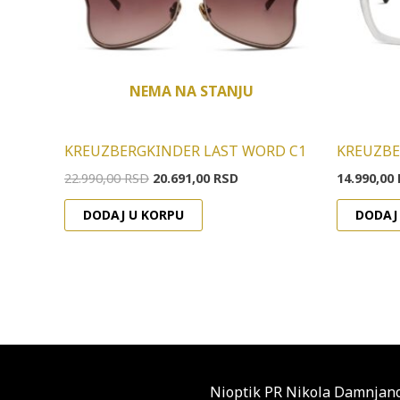
NEMA NA STANJU
KREUZBERGKINDER LAST WORD C1
KREUZBE
22.990,00
RSD
20.691,00
RSD
14.990,00
DODAJ U KORPU
DODAJ
Nioptik PR Nikola Damnjano