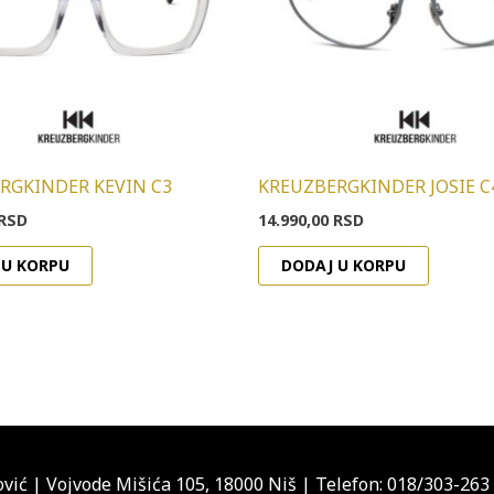
RGKINDER KEVIN C3
KREUZBERGKINDER JOSIE C
RSD
14.990,00
RSD
 U KORPU
DODAJ U KORPU
vić
|
Vojvode Mišića 105, 18000 Niš
|
Telefon: 018/303-263