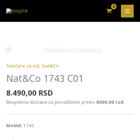
Pređi
na
sadržaj
Nat&Co
1743
Zoo
C01
Naočare za vid
,
Nat&Co
količina
Nat&Co 1743 C01
8.490,00
RSD
Besplatna dostava za porudžbine preko
8000,00 rsd.
Model
: 1743