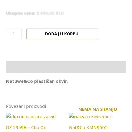
Ukupna cena:
8.490,00
RSD
DODAJ U KORPU
Opis
Natuwe&Co plastičan okvir.
Povezani proizvodi
NEMA NA STANJU
OZ 5959B – Clip On
Nat&Co KMN9501