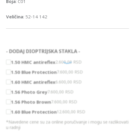
Boja
: C01
Veličina
: 52-14 142
- DODAJ DIOPTRIJSKA STAKLA -
1.50 HMC antireflex
2.600,00
RSD
1.50 Blue Protection
7.600,00
RSD
1.60 HMC antireflex
6.600,00
RSD
1.56 Photo Grey
7.600,00
RSD
1.56 Photo Brown
7.600,00
RSD
1.60 Blue Protection
12.600,00
RSD
*Navedene cene su za online poručivanje i mogu se razlikovati
u radnji