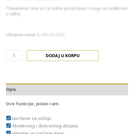
*Navedene cene su za online poručivanje i mogu se razlikovati
u radnji
Ukupna cena:
8.490,00
RSD
DODAJ U KORPU
Opis
Dve funkcije, jedan ram.
Savršene za vožnju
Modernog i diskretnog dizajna
Idealne za sunčane dane