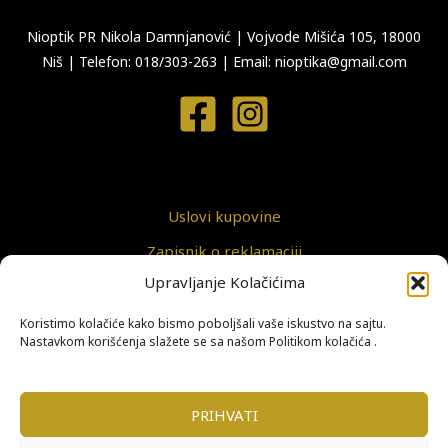
Nioptik PR Nikola Damnjanović
|
Vojvode Mišića 105, 18000
Niš
|
Telefon: 018/303-263
|
Email: nioptika@gmail.com
Uslovi kupovine
Zapisnik o reklamaciji
Upravljanje Kolačićima
Politika privatnosti
Koristimo kolačiće kako bismo poboljšali vaše iskustvo na sajtu.
Nastavkom korišćenja slažete se sa našom Politikom kolačića .
Politika kolačića
Copyright © 2026 Nioptik
PRIHVATI