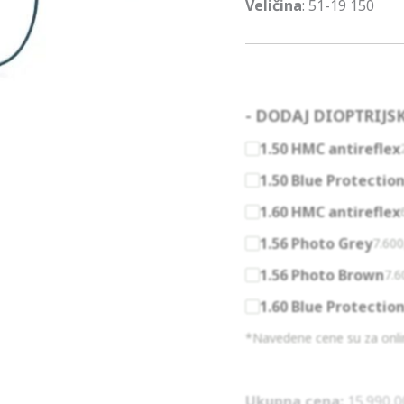
Veličina
: 51-19 150
- DODAJ DIOPTRIJS
1.50 HMC antireflex
1.50 Blue Protectio
1.60 HMC antireflex
1.56 Photo Grey
7.60
1.56 Photo Brown
7.
1.60 Blue Protectio
*Navedene cene su za onlin
Ukupna cena:
15.990,