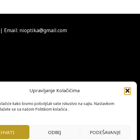
|
Email: nioptika@gmail.com
Upravljanje Kolačićima
olačiće kako bismo poboljšali vaše iskustvo na sajtu. Nastavkom
lažete se sa našom Politikom kolačića .
IHVATI
ODBIJ
PODEŠAVANJE