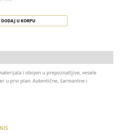
DODAJ U KORPU
materijala i obojen u prepoznatljive, vesele
r u prvi plan. Autentične, šarmantne i