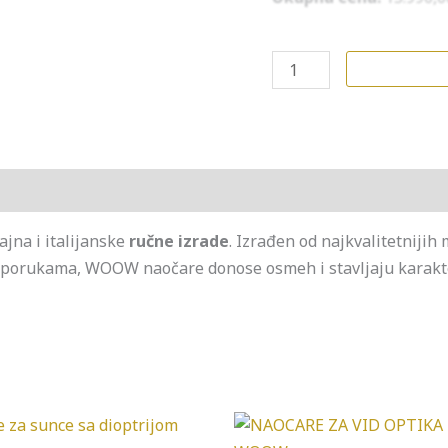
jna i italijanske
ručne izrade
. Izrađen od najkvalitetnijih 
m porukama, WOOW naočare donose osmeh i stavljaju karakte