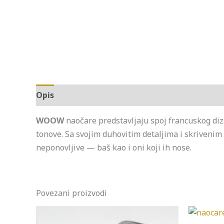
Opis
WOOW
naočare predstavljaju spoj francuskog diza
tonove. Sa svojim duhovitim detaljima i skriveni
neponovljive — baš kao i oni koji ih nose.
Povezani proizvodi