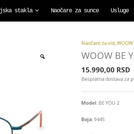
jska stakla
Naočare za sunce
Usluge
Naočare za vid
,
WOOW
WOOW
BE
WOOW BE Y
Zoom
YOU
15.990,00
RSD
2
količina
Besplatna dostava za 
Model
: BE YOU 2
Boja
: 9445