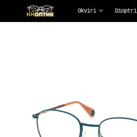
Pređi
Okviri
Dioptri
na
sadržaj