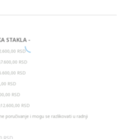
KA STAKLA -
2.600,00
RSD
n
7.600,00
RSD
6.600,00
RSD
0,00
RSD
600,00
RSD
n
12.600,00
RSD
e poručivanje i mogu se razlikovati u radnji
00
RSD