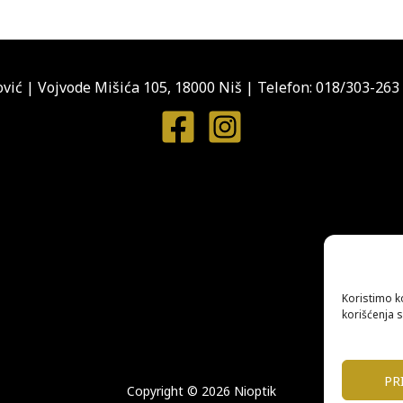
vić
|
Vojvode Mišića 105, 18000 Niš
|
Telefon: 018/303-263
Koristimo k
korišćenja s
PR
Copyright © 2026 Nioptik