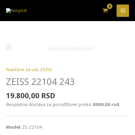
Pređi
na
sadržaj
ZEISS
22104
Zoo
243
količina
Naočare za vid
,
ZEISS
ZEISS 22104 243
19.800,00
RSD
Besplatna dostava za porudžbine preko
8000,00 rsd.
Model
: ZS 22104