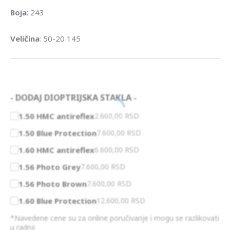
Boja
: 243
Veličina
: 50-20 145
- DODAJ DIOPTRIJSKA STAKLA -
1.50 HMC antireflex
2.600,00
RSD
1.50 Blue Protection
7.600,00
RSD
1.60 HMC antireflex
6.600,00
RSD
1.56 Photo Grey
7.600,00
RSD
1.56 Photo Brown
7.600,00
RSD
1.60 Blue Protection
12.600,00
RSD
*Navedene cene su za online poručivanje i mogu se razlikovati
u radnji