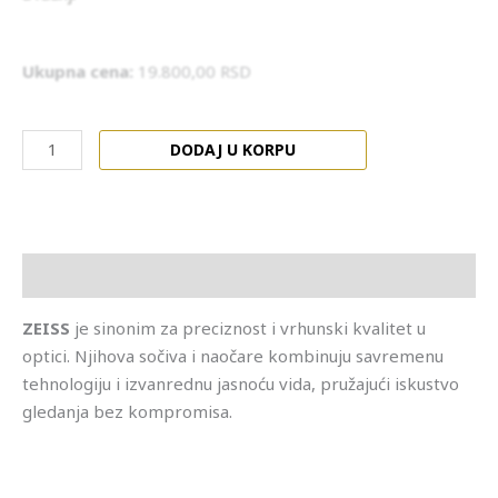
Ukupna cena:
19.800,00
RSD
DODAJ U KORPU
Opis
ZEISS
je sinonim za preciznost i vrhunski kvalitet u
optici. Njihova sočiva i naočare kombinuju savremenu
tehnologiju i izvanrednu jasnoću vida, pružajući iskustvo
gledanja bez kompromisa.