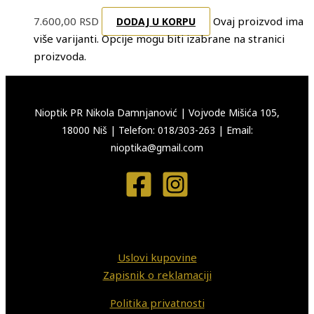
7.600,00
RSD
Ovaj proizvod ima
DODAJ U KORPU
više varijanti. Opcije mogu biti izabrane na stranici
proizvoda.
Nioptik PR Nikola Damnjanović
|
Vojvode Mišića 105,
18000 Niš
|
Telefon: 018/303-263
|
Email:
nioptika@gmail.com
Uslovi kupovine
Zapisnik o reklamaciji
Politika privatnosti