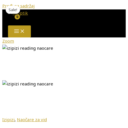
Pređi na sadržaj
Sale!
Sale!
Sale!
Zoom
Izipizi
,
Naočare za vid