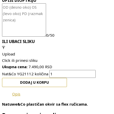
UPIŠI DIOPTRIJU
0/50
ILI UBACI SLIKU
Upload
Click ili prinesi sliku
Ukupna cena:
7.490,00
RSD
Nat&Co YG21112 količina
DODAJ U KORPU
Opis
Natuwe&Co plastičan okvir sa flex ručicama.