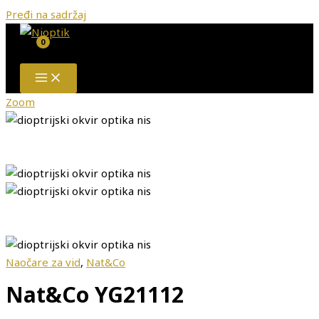
Pređi na sadržaj
Zoom
Naočare za vid
,
Nat&Co
Nat&Co YG21112