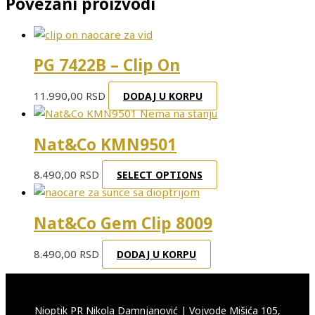
Povezani proizvodi
PG 7422B – Clip On
11.990,00
RSD
DODAJ U KORPU
Nema na stanju
Nat&Co KMN9501
8.490,00
RSD
SELECT OPTIONS
Nat&Co Gem Clip 8009
8.490,00
RSD
DODAJ U KORPU
Nioptik PR Nikola Damnjanović
|
Vojvode Mišića 105,