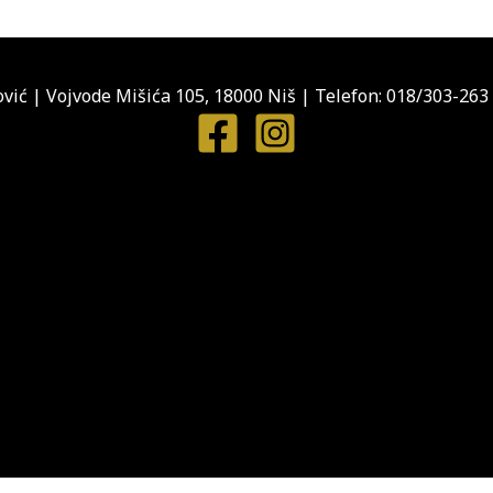
vić
|
Vojvode Mišića 105, 18000 Niš
|
Telefon: 018/303-263