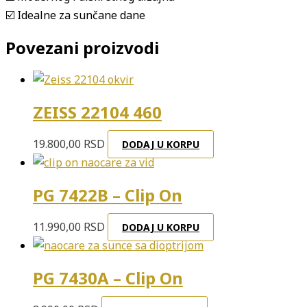
☑️ Idealne za sunčane dane
Povezani proizvodi
ZEISS 22104 460
19.800,00
RSD
DODAJ U KORPU
PG 7422B – Clip On
11.990,00
RSD
DODAJ U KORPU
PG 7430A – Clip On