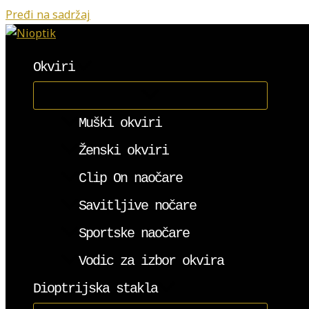
Pređi na sadržaj
Okviri
Muški okviri
Ženski okviri
Clip On naočare
Savitljive nočare
Sportske naočare
Vodic za izbor okvira
Dioptrijska stakla