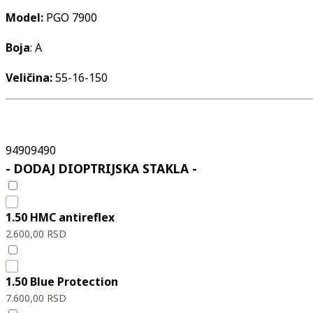
Model:
PGO 7900
Boja
: A
Veličina:
55-16-150
9490
9490
- DODAJ DIOPTRIJSKA STAKLA -
1.50 HMC antireflex
2.600,00
RSD
1.50 Blue Protection
7.600,00
RSD