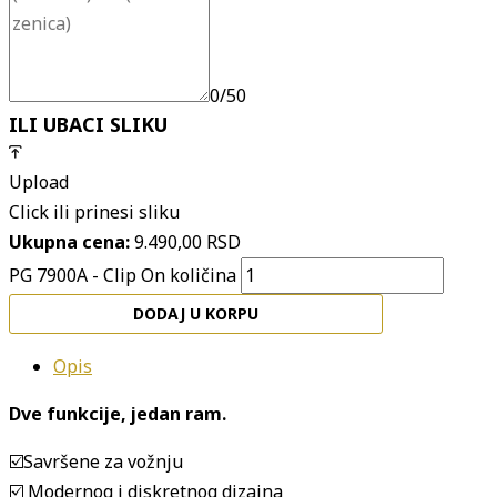
0/50
ILI UBACI SLIKU
Upload
Click ili prinesi sliku
Ukupna cena:
9.490,00
RSD
PG 7900A - Clip On količina
DODAJ U KORPU
Opis
Dve funkcije, jedan ram.
☑️Savršene za vožnju
☑️ Modernog i diskretnog dizajna