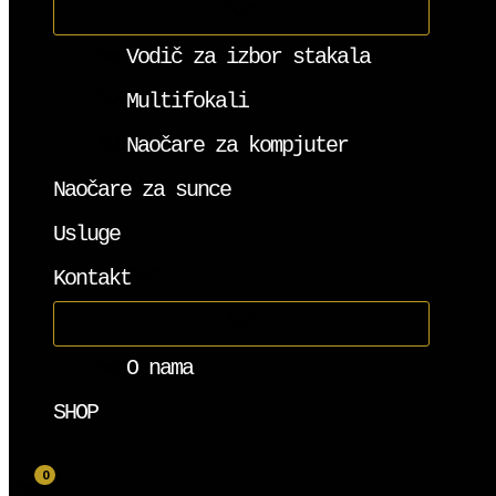
Vodič za izbor stakala
Multifokali
Naočare za kompjuter
Naočare za sunce
Usluge
Kontakt
O nama
SHOP