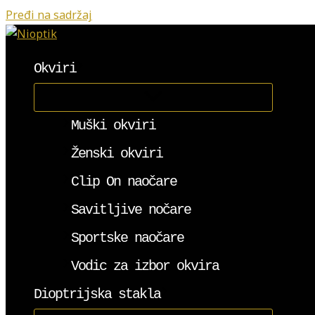
Pređi na sadržaj
Okviri
Muški okviri
Ženski okviri
Clip On naočare
Savitljive nočare
Sportske naočare
Vodic za izbor okvira
Dioptrijska stakla