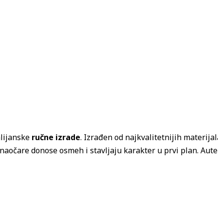
alijanske
ručne izrade
. Izrađen od najkvalitetnijih materija
očare donose osmeh i stavljaju karakter u prvi plan. Aute