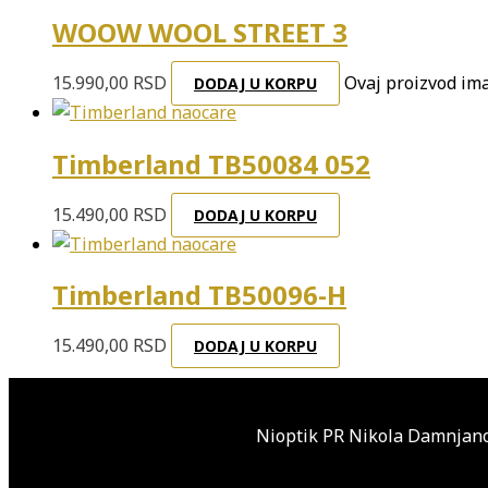
WOOW WOOL STREET 3
15.990,00
RSD
Ovaj proizvod ima
DODAJ U KORPU
Timberland TB50084 052
15.490,00
RSD
DODAJ U KORPU
Timberland TB50096-H
15.490,00
RSD
DODAJ U KORPU
Nioptik PR Nikola Damnjano