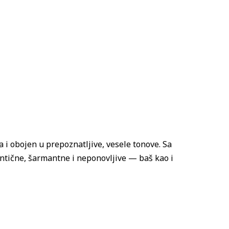
la i obojen u prepoznatljive, vesele tonove. Sa
ntične, šarmantne i neponovljive — baš kao i