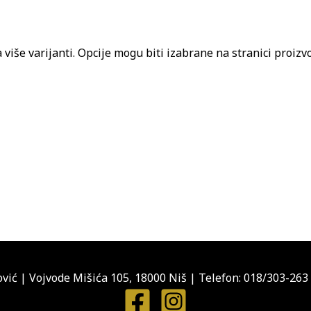
 više varijanti. Opcije mogu biti izabrane na stranici proizv
vić
|
Vojvode Mišića 105, 18000 Niš
|
Telefon: 018/303-263