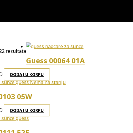
22 rezultata
Guess 00064 01A
D
DODAJ U KORPU
Nema na stanju
0103 05W
D
DODAJ U KORPU
0111 52F