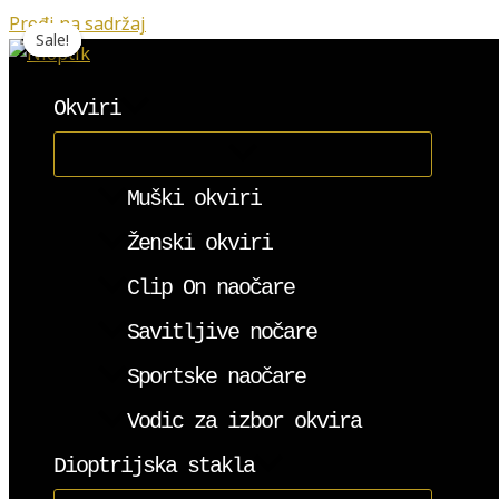
Pređi na sadržaj
Sale!
Sale!
Sale!
Sale!
Okviri
Muški okviri
Ženski okviri
Clip On naočare
Savitljive nočare
Sportske naočare
Vodic za izbor okvira
Dioptrijska stakla