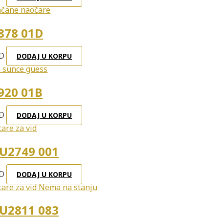
878 01D
D
DODAJ U KORPU
920 01B
D
DODAJ U KORPU
U2749 001
D
DODAJ U KORPU
Nema na stanju
U2811 083