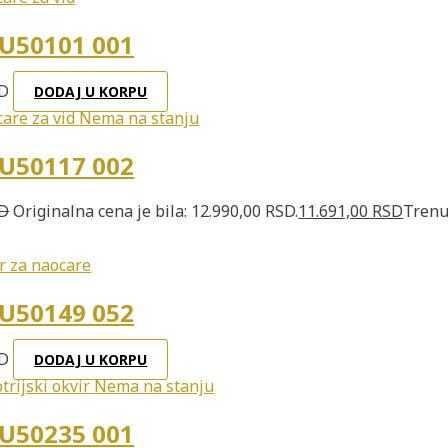
U50101 001
D
DODAJ U KORPU
Nema na stanju
U50117 002
D
Originalna cena je bila: 12.990,00 RSD.
11.691,00
RSD
Trenu
U50149 052
D
DODAJ U KORPU
Nema na stanju
U50235 001